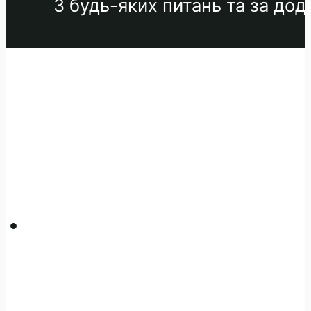
З будь-яких питань та за до