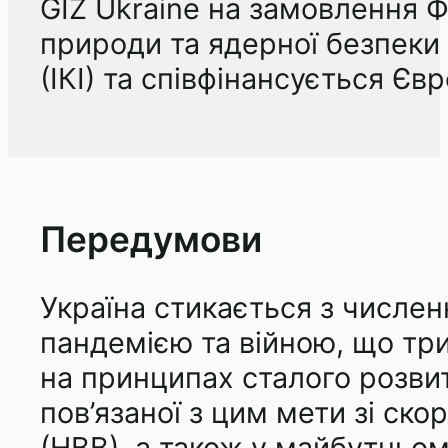
GIZ Ukraine на замовлення Ф
природи та ядерної безпеки
(ІКІ) та співфінансується Є
Передумови
Україна стикається з числе
пандемією та війною, що три
на принципах сталого розвит
пов’язаної з цим мети зі ск
(НВВ), а також у майбутньом