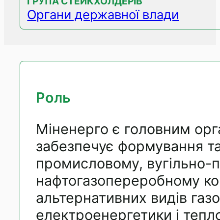
ГРУПА СТЕЙКХОЛДЕРІВ
Органи державної влади
Роль
Міненерго є головним орг
забезпечує
формування та
промисловому, вугільно-
нафтогазопереробному
ко
альтернативних видів газо
електроенергетики і тепло