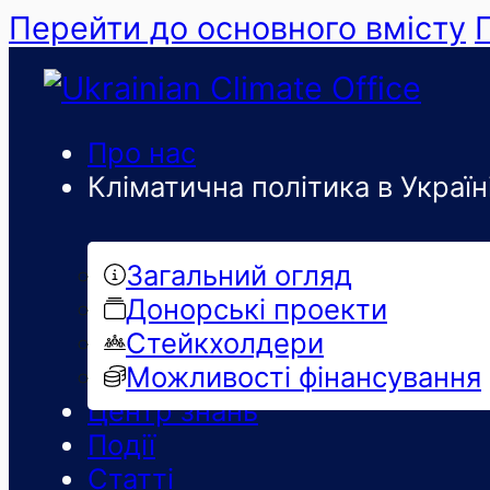
Перейти до основного вмісту
Про нас
Кліматична політика в Україн
Загальний огляд
Донорські проекти
Стейкхолдери
Можливості фінансування
Центр знань
Події
Статті