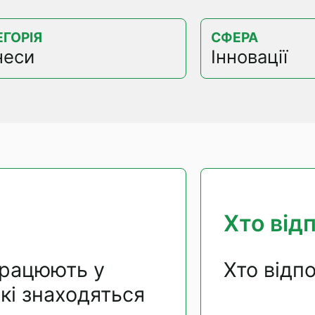
ЕГОРІЯ
СФЕРА
неси
Інновації
Хто від
 працюють у
Хто відп
які знаходяться