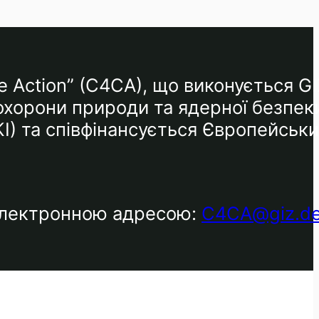
e Action” (C4CA), що виконується GI
 охорони природи та ядерної безпек
КІ) та співфінансується Європейськ
 електронною адресою:
C4CA@giz.d