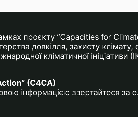
мках проєкту “Capacities for Climat
ерства довкілля, захисту клімату,
народної кліматичної ініціативи (І
Action” (C4CA)
тковою інформацією звертайтеся за