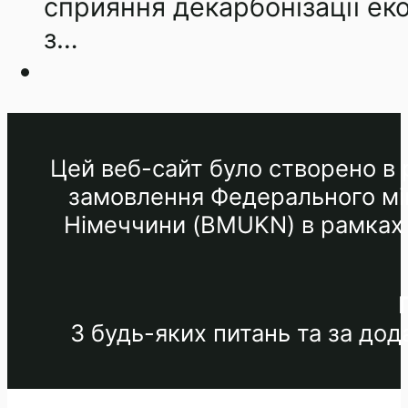
сприяння декарбонізації еко
з…
Цей веб-сайт було створено в р
замовлення Федерального мін
Німеччини (BMUKN) в рамках М
З будь-яких питань та за до