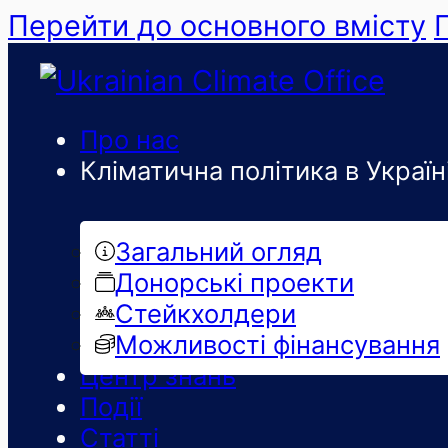
Перейти до основного вмісту
Про нас
Кліматична політика в Україн
Загальний огляд
Донорські проекти
Стейкхолдери
Можливості фінансування
Центр знань
Події
Статті