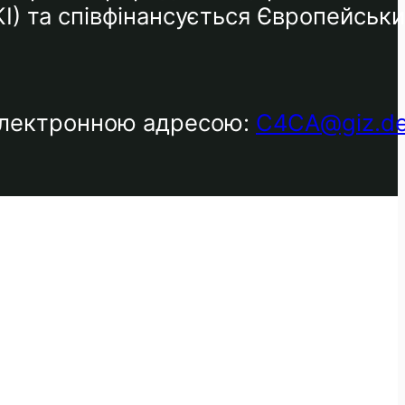
КІ) та співфінансується Європейськ
 електронною адресою:
C4CA@giz.d