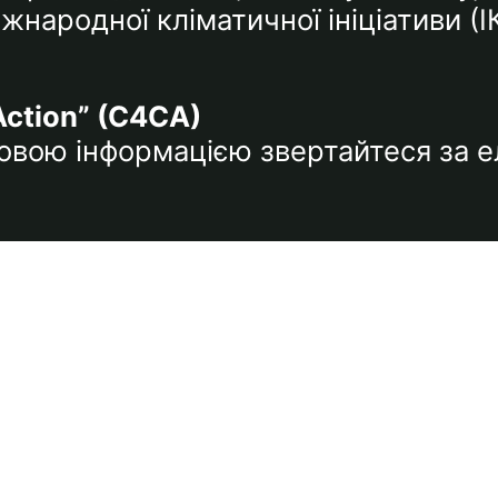
народної кліматичної ініціативи (І
Action” (C4CA)
тковою інформацією звертайтеся за