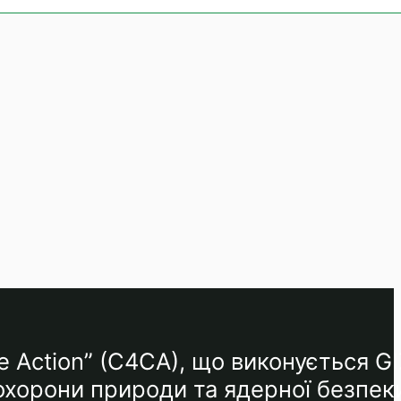
e Action” (C4CA), що виконується GI
 охорони природи та ядерної безпек