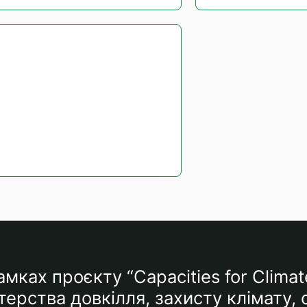
мках проєкту “Capacities for Climat
ерства довкілля, захисту клімату,