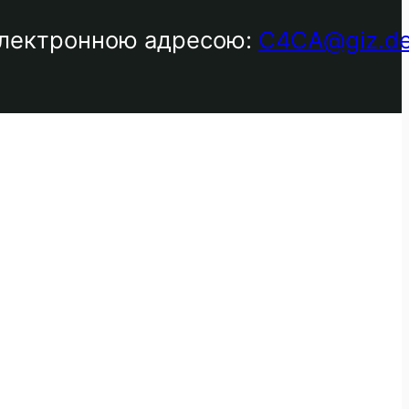
 електронною адресою:
C4CA@giz.d