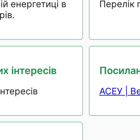
ій енергетиці в
Перелік 
рів.
х інтересів
Посила
інтересів
АСЕУ | В