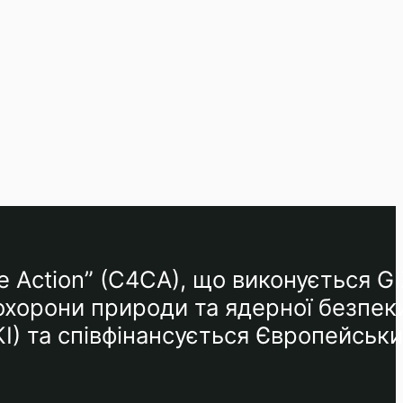
e Action” (C4CA), що виконується GI
 охорони природи та ядерної безпек
КІ) та співфінансується Європейськ