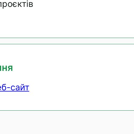
проєктів
ння
еб-сайт