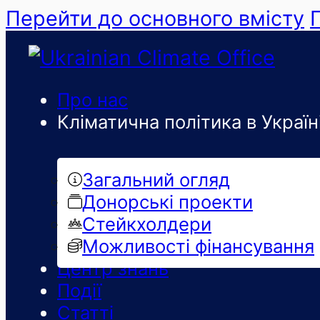
Перейти до основного вмісту
Про нас
Кліматична політика в Україн
Загальний огляд
Донорські проекти
Стейкхолдери
Можливості фінансування
Центр знань
Події
Статті