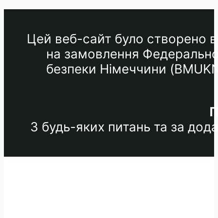
Цей веб-сайт було створено в 
на замовлення Федеральног
безпеки Німеччини (BMUKN) 
П
З будь-яких питань та за до