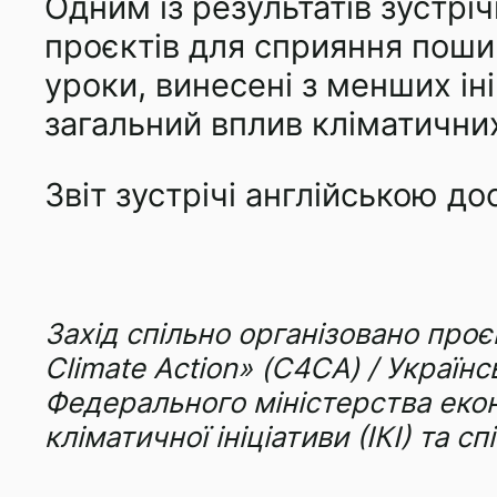
Одним із результатів зустрі
проєктів для сприяння поши
уроки, винесені з менших ін
загальний вплив кліматичних 
Звіт зустрічі англійською д
Захід спільно організовано проє
Climate Action» (С4СА) / Украї
Федерального міністерства еко
кліматичної ініціативи (ІКІ) та