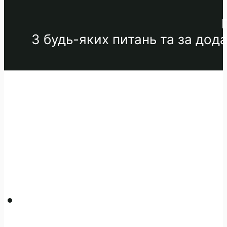
З будь-яких питань та за до