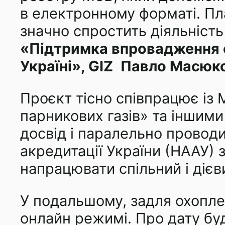
в електронному форматі. Пл
значно спростить діяльніст
«Підтримка впровадження сх
Україні», GIZ
Павло Масюко
Проєкт тісно співпрацює із
парникових газів» та інши
досвід і паралельно проводи
акредитації України (НААУ) з
напрацювати спільний і діє
У подальшому, задля охопле
онлайн режимі. Про дату буд