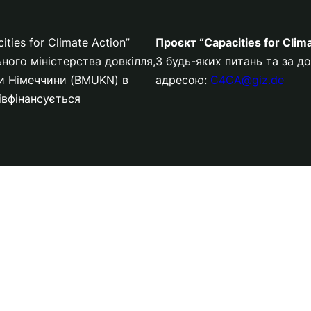
ies for Climate Action”
Проєкт “Capacities for Clim
ного міністерства довкілля,
З будь-яких питань та за 
ки Німеччини (BMUKN) в
адресою:
C4CA@giz.de
півфінансується