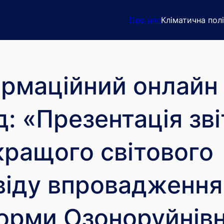
Про нас
Кліматична полі
ормаційний онлайн
д: «Презентація зві
кращого світового
віду впровадження
орми Озоноруйнів