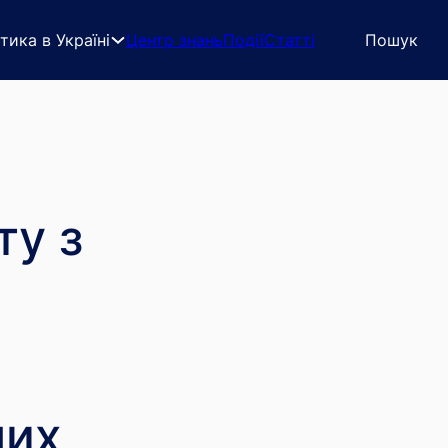
тика в Україні
Центр знань
Події
Статті
Пошук
ту з
них