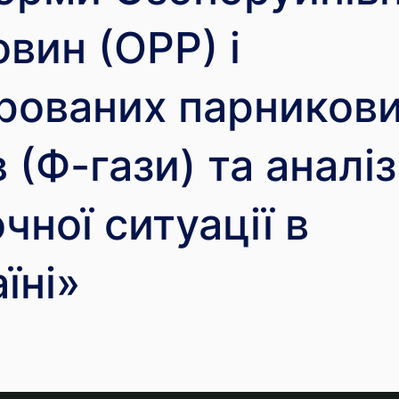
вин (ОРР) і
рованих парников
в (Ф-гази) та аналіз
чної ситуації в
їні»