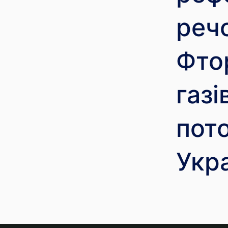
речо
Фто
газі
пото
Укра