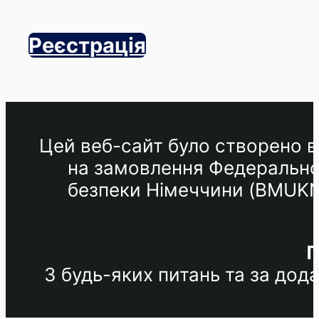
Реєстрація
Цей веб-сайт було створено в 
на замовлення Федеральног
безпеки Німеччини (BMUKN) 
П
З будь-яких питань та за до