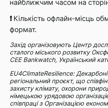
найближчим часом на сторінц
❗
Кількість офлайн-місць о
формат.
Захід організовують Центр досл
сталого міського розвитку Оксфо
CEE Bankwatch, Український кат
EU4ClimateResilience: Декарбоні
регіональний проєкт, що співф
захисту клімату, охорони природ
німецькою урядовою організацією
співпраці з Організацією економ