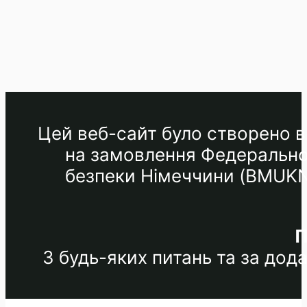
Цей веб-сайт було створено в 
на замовлення Федеральног
безпеки Німеччини (BMUKN) 
П
З будь-яких питань та за до