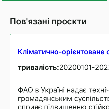
Пов'язані проєкти
Кліматично-орієнтоване 
тривалість:
20200101
-
202
ФАО в Україні надає техні
громадянським суспільство
сприяє підвищенню стійко