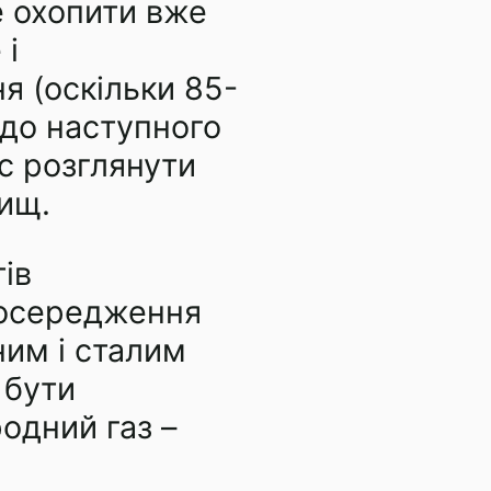
 охопити вже
 і
я (оскільки 85-
 до наступного
с розглянути
вищ.
ів
озосередження
ним і сталим
 бути
одний газ –