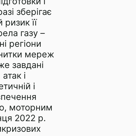
ідготовки і
азі зберігає
 ризик її
рела газу –
ні регіони
, нитки мереж
же завдані
атак і
тичній і
езпечення
єю, моторним
нця 2022 р.
икризових