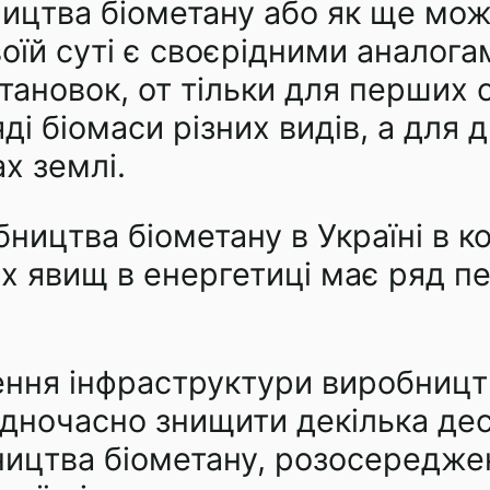
ництва біометану або як ще мож
оїй суті є своєрідними аналога
тановок, от тільки для перших 
ді біомаси різних видів, а для д
х землі.
ництва біометану в Україні в ко
 явищ в енергетиці має ряд пе
ення інфраструктури виробництв
дночасно знищити декілька дес
ництва біометану, розосереджен