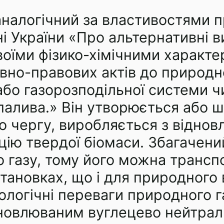
 аналогічний за властивостями
ні України «Про альтернативні 
своїми фізико-хімічними характ
вно-правових актів до природно
або газорозподільної системи ч
палива.» Він утворюється або 
ю чергу, виробляється з віднов
ацію твердої біомаси. Збагачени
о газу, тому його можна трансп
тановках, що і для природного 
нологічні переваги природного г
новлюваним вуглецево нейтрал