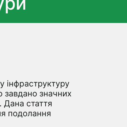
ури
ву інфраструктуру
о завдано значних
і. Дана стаття
ля подолання