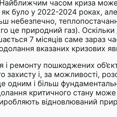
. Найближчим часом криза може
як було у 2022-2024 роках, але
льш небезпечно, теплопостачанн
о це природний газ). Оскільки
ається 7 місяців саме зараз ча
подолання вказаних кризових я
я і ремонту пошкоджених об’єкт
го захисту і, за можливості, р
ще одним і більш фундаменталь
олання критичного стану може
виробляють відновлюваний прир