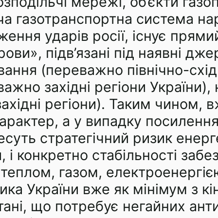
зподільчі мережі, об’єкти газоп
а газотранспортна система нар
ження ударів росії, існує прямий
ови», підв’язані під наявні дже
вання (переважно північно-схід
важно західні регіони України)
ахідні регіони). Таким чином, в
арактер, а у випадку посилення 
суть стратегічний ризик енерге
, і конкретно стабільності заб
 теплом, газом, електроенергі
ка України вже як мінімум з кі
тані, що потребує негайних ант