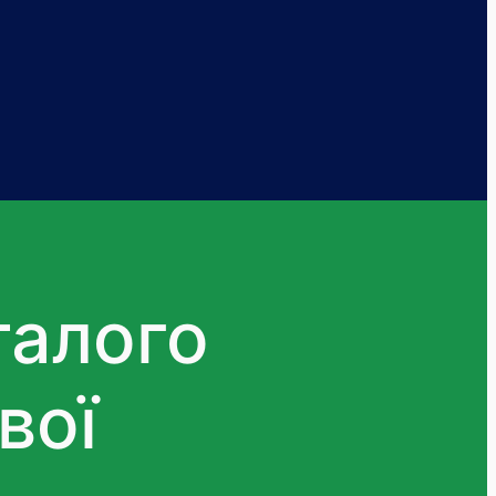
талого
вої