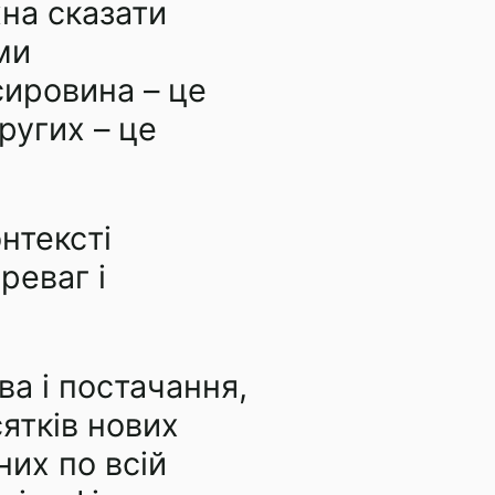
на сказати
ми
сировина – це
ругих – це
нтексті
реваг і
а і постачання,
ятків нових
их по всій