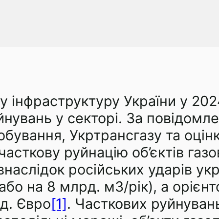
ву інфраструктуру України у 20
уйнувань у секторі. За повідом
обування, Укртрансгазу та оці
часткову руйнацію об’єктів газо
внаслідок російських ударів ук
бо на 8 млрд. м3/рік), а орієнт
рд. Євро
[1]
. Часткових руйнуван