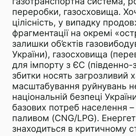
газотранспортна система, ро
переробки, газосховища. Хоч
цілісність, у випадку продов
фрагментації на окремі «остр
залишки об’єктів газовибоду
України), газосховища (пере
для імпорту з ЄС (південно-з
збитки носять загрозливий х
масштабування руйнувань не
національній безпеці України
базових потреб населення –
паливом (CNG/LPG). Енергети
знаходиться в критичному с