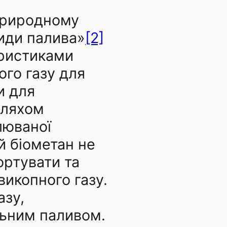
 природному
види палива»
[2]
еристиками
го газу для
и для
шляхом
люваної
й біометан не
ортувати та
викопного газу.
азу,
ьним паливом.