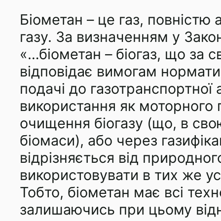
Біометан – це газ, повністю
газу. За визначенням у Зако
«…біометан – біогаз, що за 
відповідає вимогам нормати
подачі до газотранспортної 
використання як моторного 
очищення біогазу (що, в сво
біомаси), або через газифік
відрізняється від природног
використовувати в тих же ус
Тобто, біометан має всі тех
залишаючись при цьому від