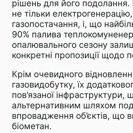
рішень для його подолання
не тільки електрогенерацію, 
газопостачання, і, що найбі
90% палива теплокомуненерг
опалювального сезону залиш
конкретні пропозиції щодо 
Крім очевидного відновленн
газовидобутку, їх додатково
пов’язаної інфраструктури, 
альтернативним шляхом под
впровадження об’єктів, що 
біометан.