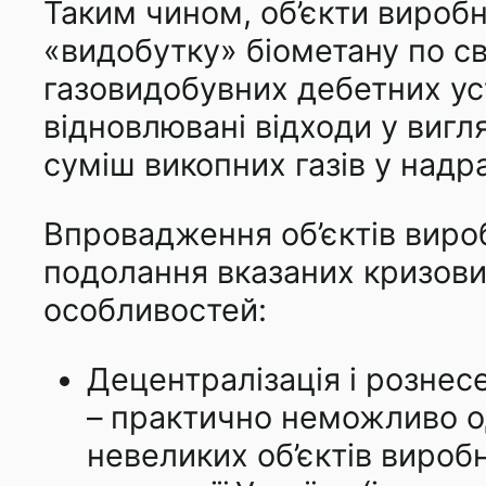
Таким чином, об’єкти вироб
«видобутку» біометану по св
газовидобувних дебетних ус
відновлювані відходи у вигля
суміш викопних газів у надра
Впровадження об’єктів вироб
подолання вказаних кризових
особливостей:
Децентралізація і рознес
– практично неможливо о
невеликих об’єктів вироб