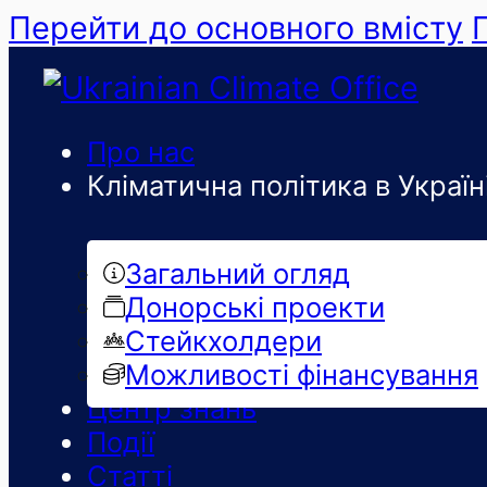
Перейти до основного вмісту
Про нас
Кліматична політика в Україн
Загальний огляд
Донорські проекти
Стейкхолдери
Можливості фінансування
Центр знань
Події
Статті