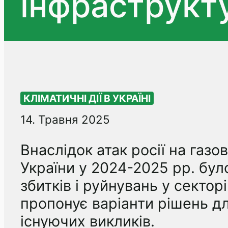
інфраструкт
КЛІМАТИЧНІ ДІЇ В УКРАЇНІ
14. Травня 2025
Внаслідок атак росії на газо
України у 2024-2025 рр. бул
збитків і руйнувань у сектор
пропонує варіанти рішень д
існуючих викликів.