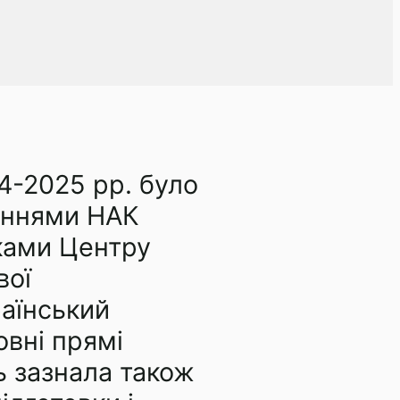
24-2025 рр. було
леннями НАК
нками Центру
вої
раїнський
овні прямі
ь зазнала також